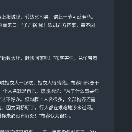
建桥事上报城隍，转达冥司矣，谓此一节可延寿命。
匆遽而来曰：“子几祸 我！适司君方莅事，幸不闻
“运数太坏，赶快回家吧！”布客害怕，急忙带着
喊短衣人一起吃，短衣人很感激。布客问他要干
一个人名就是自己，惊骇地说：“为了什么事要勾
：“这不好办。但勾牒上人名很多，全部拘齐还需
边。因为河桥断了，行人都在艰难地涉水过河。
你未必没有好处！”布客认为很对。