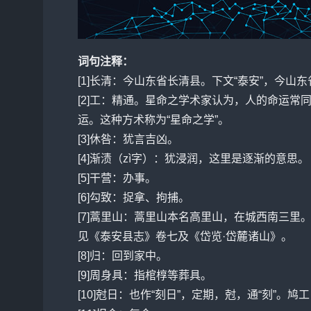
词句注释：
[1]长清：今山东省长清县。下文“泰安”，今山
[2]工：精通。星命之学术家认为，人的命运常
运。这种方术称为“星命之学”。
[3]休咎：犹言吉凶。
[4]渐渍（zì字）：犹浸润，这里是逐渐的意思。
[5]干营：办事。
[6]勾致：捉拿、拘捕。
[7]蒿里山：蒿里山本名高里山，在城西南三
见《泰安县志》卷七及《岱览·岱麓诸山》。
[8]归：回到家中。
[9]周身具：指棺椁等葬具。
[10]尅日：也作“刻日”，定期，尅，通“刻”。鸠