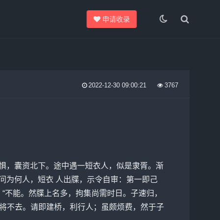
申请收录
2022-12-30 09:00:21
3767
”某惧，囊资北下。途中遇一短衣人，似是隶胥。渐
。”问为何人，短衣 人出牒，示令自审：第一即己
曰：“不能。然牒上名多，拘集尚需时日。子速归，
亦将不去。请即建桥，利行人；虽颇烦费，然于子