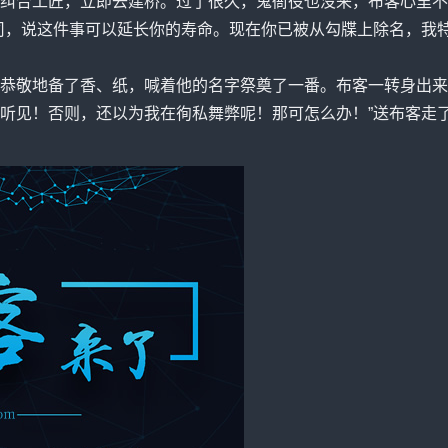
纠合工匠，立即去建桥。过了很久，鬼衙役也没来，布客心里不
司，说这件事可以延长你的寿命。现在你已被从勾牒上除名，我特
恭敬地备了香、纸，喊着他的名字祭奠了一番。布客一转身出来
听见！否则，还以为我在徇私舞弊呢！那可怎么办！”送布客走