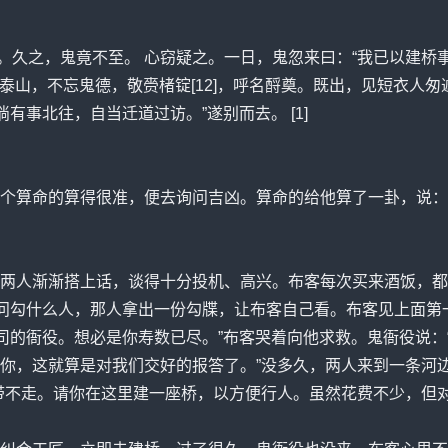
[10]。久之，鬼竟不至。 心窃疑之。一日，鬼忽来曰：“我已以
至泰山，不忘鬼德，敬赍楮锭[12]，呼名酹奠。既出，见短衣人
有事北往，自当迁道过访。”遂别而去。 [1]
个算命的算得很准，便去询问吉凶。算命的给他算了一卦，说：
两人渐渐搭上话，谈得十分投机、高兴。布客每次买来酒饭，都
客问勾什么人，那人拿出一份勾牒，让布客自己看。布客见上面第
四司的衙役。想必是你寿数已尽。”布客哭着向他求救。鬼衙役说
你，这就算是对我们交好的报答了。”没多久，两人来到一条河
带不走。请你在这里建一座桥，以方便行人。虽然花费不少，但对