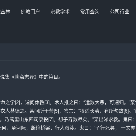
院丛林
佛教门户
宗教学术
常用查询
公司行业
说集《聊斋志异》中的篇目。
命之学[2]，诣问休咎[3]。术人推之曰：“运数大恶，可速归。
衣人甚德之。某问所干营[5]，答言：“将适长清，有所勾致[6]
人，乃蒿里山东四司隶役[7]。想子寿数尽矣。”某出涕求救。鬼
无何，至河际，断绝桥梁，行人艰涉。鬼曰：“子行死矣， 一文