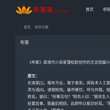
首页
寺
首页
>>
资讯文摘
布客
《布客》是清代小说家蒲松龄创作的文言短篇小
原文：
长清某[1]，贩布为业，客于泰安。闻有术人工星
渍与语[4]，遂相知悦。屡市餐饮，呼与共啜。短
姓名。骇曰：“何事见勾？”短衣人曰：“我非生
处置后事，我最后相招，此即所以报交好耳。”