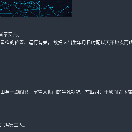
东省泰安县。
同星宿的位置、运行有关， 故把人出生年月日时配以天干地支而成
里。山有十殿阎君，掌管人世间的生死祸福。东四司：十殿阎君下
工：鸠集工人。