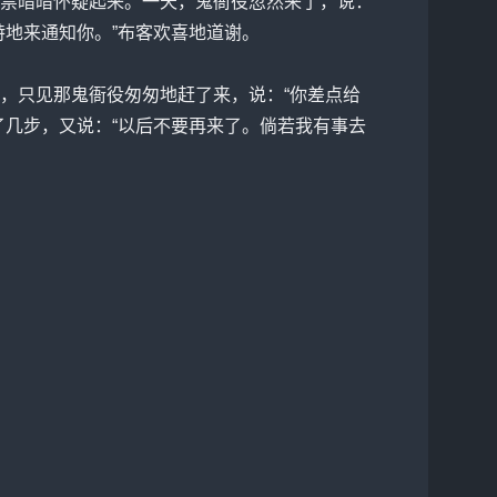
禁暗暗怀疑起来。一天，鬼衙役忽然来了，说：
地来通知你。”布客欢喜地道谢。
，只见那鬼衙役匆匆地赶了来，说：“你差点给
了几步，又说：“以后不要再来了。倘若我有事去