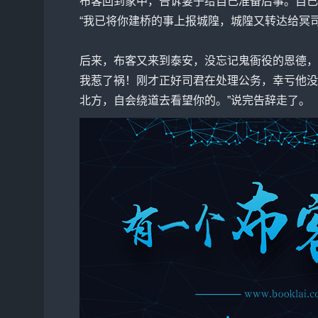
布客回到家中，告诉妻子给自己准备后事。自己
“我已将你建桥的事上报城隍，城隍又转达给冥
后来，布客又来到泰安，没忘记鬼衙役的恩德，
我惹了祸！刚才正好司君在处理公务，幸亏他没
北方，自会绕道去看望你的。”说完告辞走了。