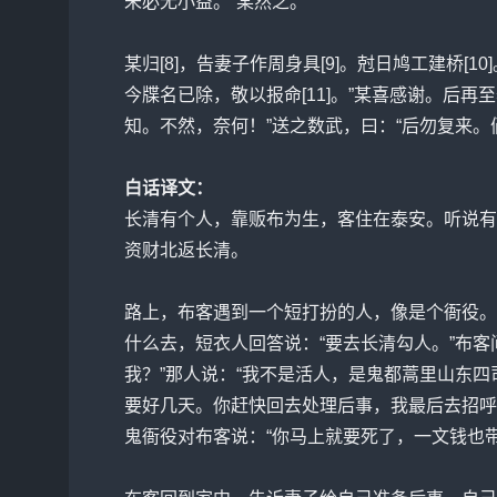
未必无小益。”某然之。
某归[8]，告妻子作周身具[9]。尅日鸠工建桥
今牒名已除，敬以报命[11]。”某喜感谢。后再
知。不然，奈何！”送之数武，曰：“后勿复来。倘
白话译文：
长清有个人，靠贩布为生，客住在泰安。听说有
资财北返长清。
路上，布客遇到一个短打扮的人，像是个衙役。
什么去，短衣人回答说：“要去长清勾人。”布
我？”那人说：“我不是活人，是鬼都蒿里山东
要好几天。你赶快回去处理后事，我最后去招呼
鬼衙役对布客说：“你马上就要死了，一文钱也