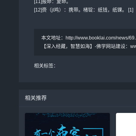
[11]报命：复命。
[12]赍（jī鸡）：携带。楮锭：纸钱，纸锞。 [1]
本文地址：
http://www.booklai.com/news/69.
【深入经藏，智慧如海】-
佛学网站建设：
ww
相关标签：
相关推荐