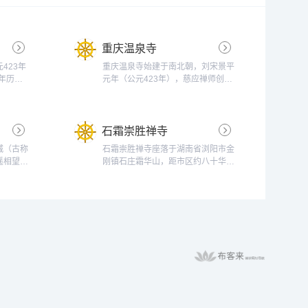
重庆温泉寺
423年
重庆温泉寺始建于南北朝，刘宋景平
年历
元年（公元423年），慈应禅师创
火一直绵
建，同时建有缙云寺------等。历经
曾在此创
唐、宋、明、清沧桑兴废，古寺于
据说迦叶
明，倾废又重建，原寺遗址即今卧牛
石霜崇胜禅寺
，所以明
石上至古碑亭一带。宋元年间，高僧
叶道
志公爱其幽静，曾挂锡于此。景德四
城（古称
石霜崇胜禅寺座落于湖南省浏阳市金
的历史
年（公元1007年）宋朝廷敕赐名曰
遥相望，
刚镇石庄霜华山，距市区约八十华
四川省佛
“崇胜禅院”。温泉寺从此相当兴盛。
－220
里，是一座影响深远的千年古刹、祖
历代高僧有慧灌、成...
观音院，
师道场。石霜禅寺始建于公元858年
禅院，自
（唐宣宗大中十二年）。公元874-
住持为河
879年间，唐皇僖宗李缳下诏，宰相
...
裴休奉旨监督扩建，赐为“唐代国
寺，仰食皇恩”，敕封“崇胜禅林”。历
史悠久，源远流长，是禅宗临济法系
杨岐派、黄龙派共...