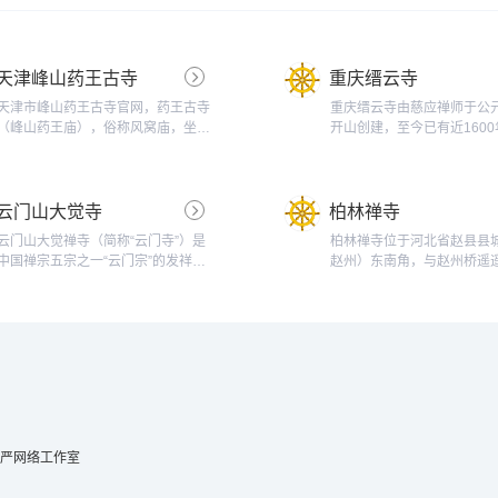
天津峰山药王古寺
重庆缙云寺
天津市峰山药王古寺官网，药王古寺
重庆缙云寺由慈应禅师于公元
（峰山药王庙），俗称风窝庙，坐落
开山创建，至今已有近1600
于天津市西青区大寺镇王村，千年古
史，受到历代帝王恩宠，香
刹，以纪念供奉药王孙思邈为特色，
延不绝。近代高僧太虚大师
集儒释道为一体。每年的农历四月二
建汉藏教理院，影响深远。
云门山大觉寺
柏林禅寺
十至四月二十八，古寺举办为期九天
古佛曾在缙云山跏趺修行过
的大型庙会，农历四月二十八日，正
代神宗皇帝敕赐缙云寺为“迦
云门山大觉禅寺（简称“云门寺”）是
柏林禅寺位于河北省赵县县
是药王孙思邈的诞辰。药王古寺供奉
场”。缙云寺保存着许多珍贵
中国禅宗五宗之一“云门宗”的发祥地
赵州）东南角，与赵州桥遥
有原中国佛学院副教务长白光长老真
古迹。1930年太虚大师应
和根本道场，是国务院首批公布的全
始建于汉献帝建安年间（196
身舍利。本寺...
教会电邀，入川弘法，应...
国重点开放寺院之一，也是广东省重
年），全寺占地80亩。古称
点文物保护单位。云门寺有着一千多
南宋为永安院，金代名柏林
年的悠久历史，并且是当前中国佛教
元代起即称柏林禅寺。现任
界极少保留“农禅并重”宗教特色的寺
北省佛教协会会长明海大和尚。
院之一，道风良好，闻名中外。五代
后唐庄宗同光元年（923年），六祖
惠能下七...
严网络工作室