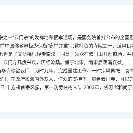
五宗之一“云门宗”的发祥地和根本道场，是国务院首批公布的全
前中国佛教界极少保留“农禅并重”宗教特色的寺院之一，道风良
下七世弟子文偃禅师经奏南汉王同意，领众在云门山开创道场，并
说。云门寺几度兴衰，历经沧桑。盛于北宋，南宋后逐渐衰微。
南华寺移锡云门，历时九年，完成重建工作。一时宗风再振，衰内
回云门，在政府和海内外友人、信众的支持下，重建云门寺，且以言
“十方翅首宗风振，第一功劳在树人”。2003年，佛源老和尚