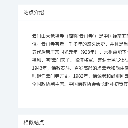
站点介绍
云门山大觉禅寺（简称“云门寺”）是中国禅宗
位。云门寺有着一千多年的悠久历史，并且是当
五代后唐庄宗同光元年（923年），六祖惠能
禅风，有“云门天子、临济将军、曹洞士民”之
1943年，佛教泰斗、百岁高龄的虚云老和尚由
师继任云门寺方丈。1982年，佛源老和尚重
全国政协副主席、中国佛教协会会长赵朴初赞其日
相似站点