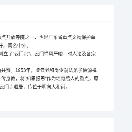
国重点开放寺院之一，也是广东省重点文物保护单
好，闻名中外。
创立了“云门宗”。云门禅风严峻，时人论及各宗
共赞。1953年，虚云老和尚令嗣法弟子佛源禅
传身教，将“知恩报恩”作为培育后人的重点，原
于云门寺退居，传位于明向大和尚。