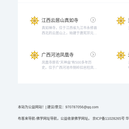
江西云居山真如寺
真如禅寺，位于江西省九江市永修县
西北的云居山上，始建于唐宪宗元和
年间（806年-810年），开山祖师为
道容禅师。真如禅寺是中国佛教禅宗
五宗之一曹洞宗祖庭，被中国佛教协
广西河池凤凰寺
会会长赵朴初誉为全国三大样板寺庙
之一。自2013年，其下院庆云禅寺
凤凰寺原名“天神庙”有500多年历
每年都面对公众举办禅修班。近代禅
史。位于广西河池市侧岭拉岜柱凤凰
宗大德虚云禅师圆寂于该寺。真如禅
山脚下-----侧岭乡的东北角黔桂铁路
寺最具特色之处是...
侧岭火车站距离约1000米，此地毗
邻南丹，河池，环江三界交界是河池
区广大善众佛教活动的主 要场所之
一。...
本站为公益网站！
| 建议/意见：970787056@qq.com
布客来导航-佛学网址导航，公益收录佛学网址。
京ICP备11028265号
华