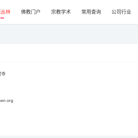
院丛林
佛教门户
宗教学术
常用查询
公司行业
觉寺
n.org