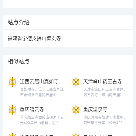
站点介绍
福建省宁德支提山辟支寺
相似站点
江西云居山真如寺
天津峰山药王古寺
真如禅寺，位于江西省九江
天津市峰山药王古寺官网，
市永修县西北的云居山上，
药王古寺（峰山药王庙），
始建于唐宪宗元和年间
俗称风窝庙，坐落于天津市
（806年-810年），开山祖
西青区大寺镇王村，千年古
重庆缙云寺
重庆温泉寺
师为道容禅师。真如禅寺是
刹，以纪念供奉药王孙思邈
中国佛教禅宗五宗之一曹洞
为特色，集儒释道为一体。
重庆缙云寺由慈应禅师于公
重庆温泉寺始建于南北朝，
宗祖庭，被中国佛教协会会
每年的农历四月二十至四月
元423年开山创建，至今已
刘宋景平元年（公元423
长赵朴初誉为全国三大样板
二十八，古寺举办为期九天
有近1600年历史，受到历代
年），慈应禅师创建，同时
寺庙之一。自2013年，其下
的大型庙会，农历四月二十
帝王恩宠，香火一直绵延不
建有缙云寺------等。历经