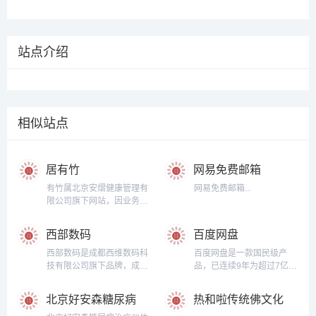
站点介绍
相似站点
居有竹
网易免费邮箱
有竹属北京安熠健康管理有
网易免费邮箱...
限公司旗下网站，因业务发
展需要在浙江省湖州市安吉
国际竹艺商贸城从事线上销
西部数码
百度网盘
售业务。“居有竹”这个名称
的出处是宋.苏东坡诗作《於
西部数码是成都西维数码科
百度网盘是一款国民级产
潜僧绿筠轩》：宁可食无
技有限公司旗下品牌，成立
品，已连续9年为超过7亿用
肉，不可使居无竹。无肉令
于2002年，注册资本1000
户提供稳定、安全的个人云
人瘦，无竹令人俗。人瘦尚
万元，主营信息存储与发布
存储服务，已实现电脑、手
北京好安森糖尿病
热和啦传统佛文化
可肥，士俗不可医。旁人笑
平台，服务项目包括：域名
机、电视等多种终端场景的
治疗仪体验中心
流通处
此言，似高还似痴。若对此